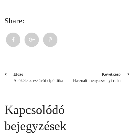
bejegyzések
Keresés
Legfrissebb bejegyzéseink
Esküvői ruhafazonok
Szerelem első látásra
Milyen menyasszonyi ruha illik hozzám?