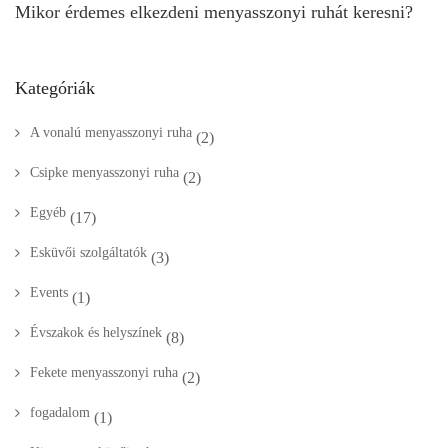
Fekete menyasszonyi ruha
(2)
fogadalom
(1)
Kismama esküvői ruha
(1)
Kismama menyasszonyi ruha
(1)
Koszorúslányruha
(2)
Menyasszonyi kisokos
(22)
Menyasszonyi kisokos oldal
(17)
Menyasszonyi ruha divat
(12)
Menyasszonyi ruha fazonok
(12)
Menyasszonyi ruha kiegészítők
(7)
Menyasszonyi ruha színek
(5)
Menyecskeruha
(2)