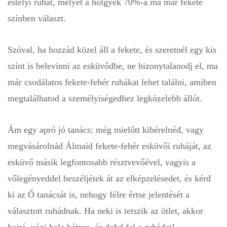
estélyi ruhát, melyet a hölgyek 70%-a ma már fekete
színben választ.
Szóval, ha hozzád közel áll a fekete, és szeretnél egy kis
színt is belevinni az esküvődbe, ne bizonytalanodj el, ma
már csodálatos fekete-fehér ruhákat lehet találni, amiben
megtalálhatod a személyiségedhez legközelebb állót.
Ám egy apró jó tanács: még mielőtt kibérelnéd, vagy
megvásárolnád Álmaid fekete-fehér esküvői ruháját, az
esküvő másik legfontosabb résztvevőével, vagyis a
vőlegényeddel beszéljétek át az elképzelésedet, és kérd
ki az Ő tanácsát is, nehogy félre értse jelentését a
választott ruhádnak. Ha neki is tetszik az ötlet, akkor
hajrá, vágj bele bátran, és dobd fel a ruhádat!