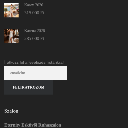
Szalon
Eternity Esküvői Ruhaszalon
1106 Budapest, Váltó utca 55.
Térkép
Adatvédelmi nyilatkozat
ÁSZF
Impresszum