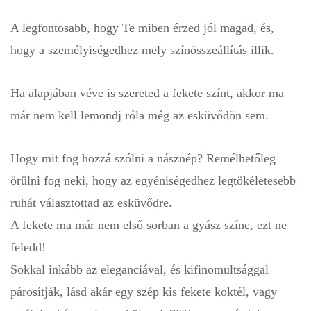
A legfontosabb, hogy Te miben érzed jól magad, és,
hogy a személyiségedhez mely színösszeállítás illik.
Ha alapjában véve is szereted a fekete színt, akkor ma
már nem kell lemondj róla még az esküvődön sem.
Hogy mit fog hozzá szólni a násznép? Remélhetőleg
örülni fog neki, hogy az egyéniségedhez legtökéletesebb
ruhát választottad az esküvődre.
A fekete ma már nem első sorban a gyász színe, ezt ne
feledd!
Sokkal inkább az eleganciával, és kifinomultsággal
párosítják, lásd akár egy szép kis fekete koktél, vagy