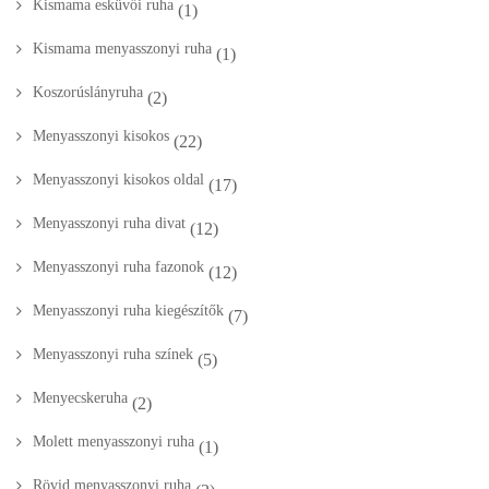
Molett menyasszonyi ruha
(1)
Rövid menyasszonyi ruha
(2)
Színes esküvői ruha
(3)
Uncategorized
(8)
Wedding
(27)
Akciós ruháink