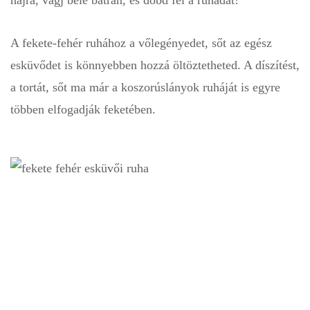
A fekete-fehér ruhához a vőlegényedet, sőt az egész
esküvődet is könnyebben hozzá öltöztetheted. A díszítést,
a tortát, sőt ma már a koszorúslányok ruháját is egyre
többen elfogadják feketében.