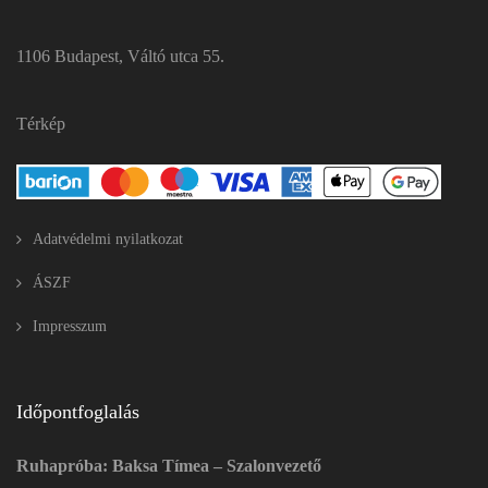
Időpontfoglalás
Ruhapróba: Baksa Tímea – Szalonvezető
+36 30 724 8571
hello@eternityszalon.hu
Kövess minket!