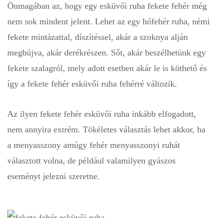
Önmagában az, hogy egy esküvői ruha fekete fehér még
nem sok mindent jelent. Lehet az egy hófehér ruha, némi
fekete mintázattal, díszítéssel, akár a szoknya alján
megbújva, akár derékrészen. Sőt, akár beszélhetünk egy
fekete szalagról, mely adott esetben akár le is köthető és
így a fekete fehér esküvői ruha fehérré változik.
Az ilyen fekete fehér esküvői ruha inkább elfogadott,
nem annyira extrém. Tökéletes választás lehet akkor, ha
a menyasszony amúgy fehér menyasszonyi ruhát
választott volna, de például valamilyen gyászos
eseményt jelezni szeretne.