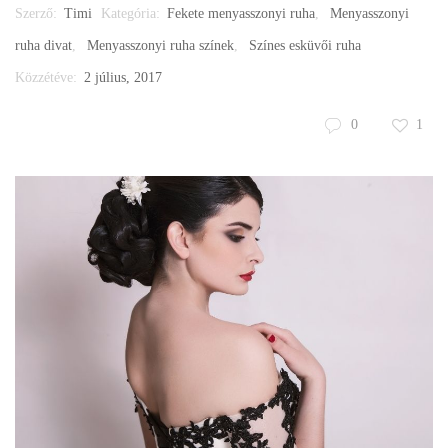
Szerző:
Timi
Kategória:
Fekete menyasszonyi ruha
,
Menyasszonyi
ruha divat
,
Menyasszonyi ruha színek
,
Színes esküvői ruha
Közzétéve:
2 július, 2017
0
1