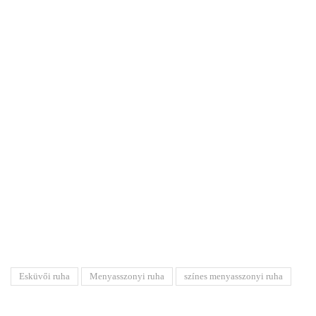
Esküvői ruha
Menyasszonyi ruha
színes menyasszonyi ruha
Share:
Előző
Következő
A tökéletes esküvői cipő titka
Használt menyasszonyi ruha
Kapcsolódó