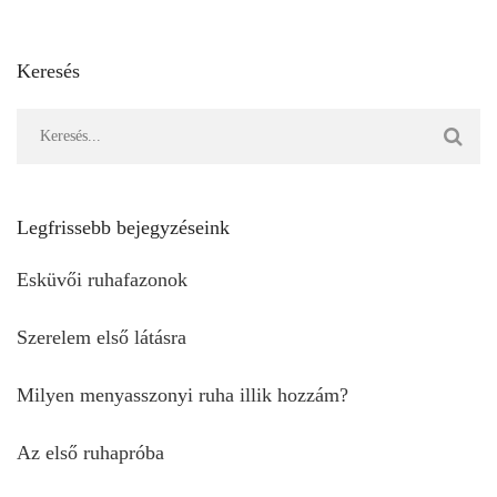
Az első ruhapróba
Mikor érdemes elkezdeni menyasszonyi ruhát keresni?
Kategóriák
A vonalú menyasszonyi ruha
(2)
Csipke menyasszonyi ruha
(2)
Egyéb
(17)
Esküvői szolgáltatók
(3)
Events
(1)
Évszakok és helyszínek
(8)