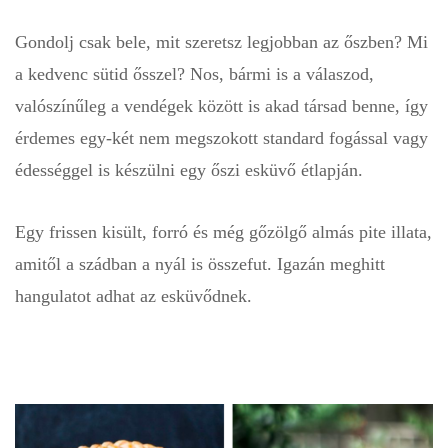
Gondolj csak bele, mit szeretsz legjobban az őszben? Mi
a kedvenc sütid ősszel? Nos, bármi is a válaszod,
valószínűleg a vendégek között is akad társad benne, így
érdemes egy-két nem megszokott standard fogással vagy
édességgel is készülni egy őszi esküvő étlapján.
Egy frissen kisült, forró és még gőzölgő almás pite illata,
amitől a szádban a nyál is összefut. Igazán meghitt
hangulatot adhat az esküvődnek.