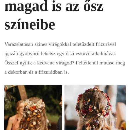
magad is az ősz
színeibe
Varázslatosan színes virágokkal teletűzdelt frizurával
igazán gyönyörű lehetsz egy őszi esküvő alkalmával.
Ősszel nyílik a kedvenc virágod? Feltétlenül mutasd meg
a dekorban és a frizurádban is.