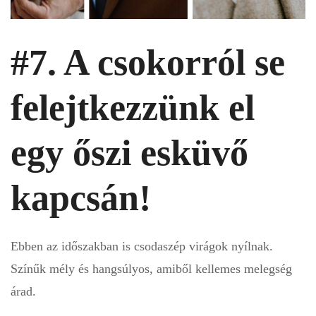
#7. A csokorról se
felejtkezzünk el
egy őszi esküvő
kapcsán!
Ebben az időszakban is csodaszép virágok nyílnak.
Színűk mély és hangsúlyos, amiből kellemes melegség
árad.