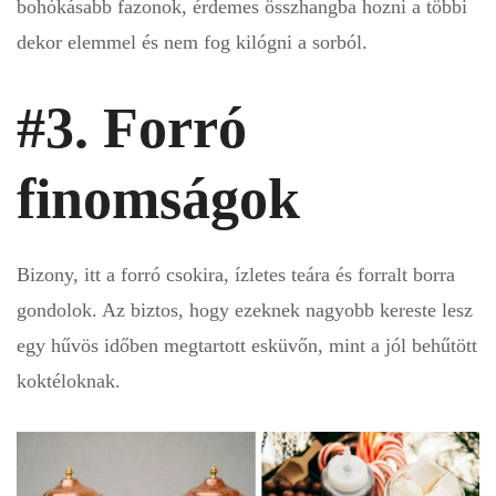
bohókásabb fazonok, érdemes összhangba hozni a többi
dekor elemmel és nem fog kilógni a sorból.
#3. Forró
finomságok
Bizony, itt a forró csokira, ízletes teára és forralt borra
gondolok. Az biztos, hogy ezeknek nagyobb kereste lesz
egy hűvös időben megtartott esküvőn, mint a jól behűtött
koktéloknak.