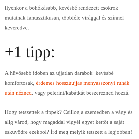
Ilyenkor a bohókásabb, kevésbé rendezett csokrok
mutatnak fantasztikusan, többféle virággal és színnel
keveredve.
+1 tipp:
A hűvösebb időben az ujjatlan darabok kevésbé
komfortosak,
érdemes hosszúujjas menyasszonyi ruhák
után nézned
, vagy pelerint/kabátkát beszerezned hozzá.
Hogy tetszettek a tippek? Csillog a szemedben a vágy és
alig várod, hogy magaddal vigyél egyet kettőt a saját
esküvődre ezekből? Írd meg melyik tetszett a legjobban!