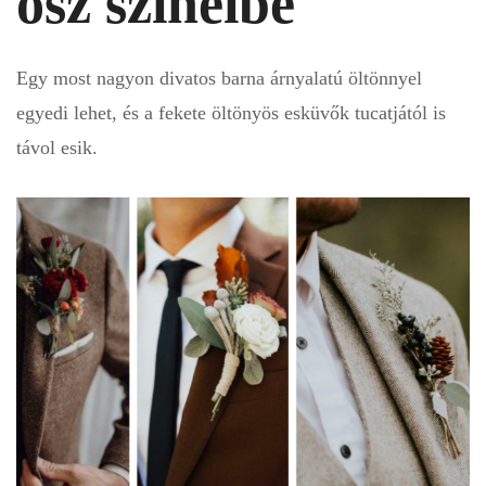
ősz színeibe
Egy most nagyon divatos barna árnyalatú öltönnyel
egyedi lehet, és a fekete öltönyös esküvők tucatjától is
távol esik.