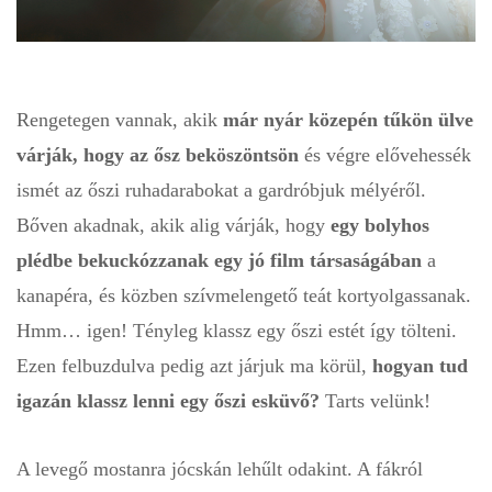
Rengetegen vannak, akik
már nyár közepén tűkön ülve
várják, hogy az ősz beköszöntsön
és végre elővehessék
ismét az őszi ruhadarabokat a gardróbjuk mélyéről.
Bőven akadnak, akik alig várják, hogy
egy bolyhos
plédbe bekuckózzanak egy jó film társaságában
a
kanapéra, és közben szívmelengető teát kortyolgassanak.
Hmm… igen! Tényleg klassz egy őszi estét így tölteni.
Ezen felbuzdulva pedig azt járjuk ma körül,
hogyan tud
igazán klassz lenni egy őszi esküvő?
Tarts velünk!
A levegő mostanra jócskán lehűlt odakint. A fákról