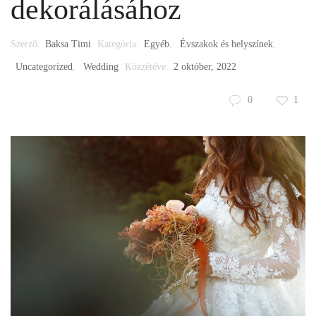
dekorálásához
Szerző:
Baksa Timi
Kategória:
Egyéb
,
Évszakok és helyszínek
,
Uncategorized
,
Wedding
Közzétéve:
2 október, 2022
0
1