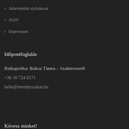
Adatvédelmi nyilatkozat
ÁSZF
Impresszum
Időpontfoglalás
Ruhapróba: Baksa Tímea – Szalonvezető
+36 30 724 8571
hello@eternityszalon.hu
Kövess minket!