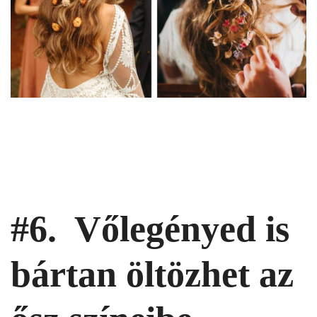
#6. Vőlegényed is
bártan öltözhet az