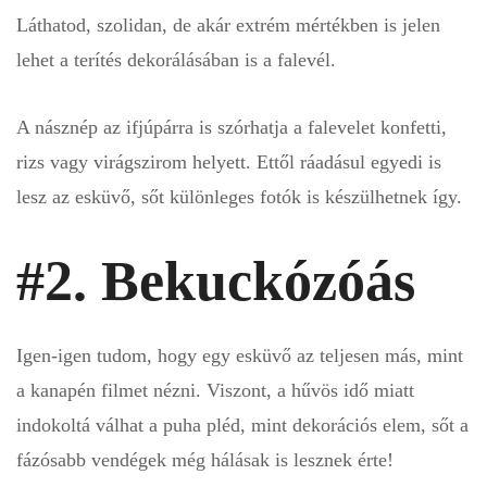
Láthatod, szolidan, de akár extrém mértékben is jelen
lehet a terítés dekorálásában is a falevél.
A násznép az ifjúpárra is szórhatja a falevelet konfetti,
rizs vagy virágszirom helyett. Ettől ráadásul egyedi is
lesz az esküvő, sőt különleges fotók is készülhetnek így.
#2. Bekuckózóás
Igen-igen tudom, hogy egy esküvő az teljesen más, mint
a kanapén filmet nézni. Viszont, a hűvös idő miatt
indokoltá válhat a puha pléd, mint dekorációs elem, sőt a
fázósabb vendégek még hálásak is lesznek érte!