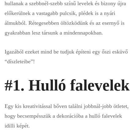
hullanak a szebbnél-szebb színű levelek és bizony újra
előkerülnek a vastagabb pulcsik, plédek is a nyári
álmukból. Rétegesebben öltözködünk és az esernyő is
gyakrabban lesz társunk a mindennapokban.
Igazából ezeket mind be tudjuk építeni egy őszi esküvő
“díszleteibe”!
#1. Hulló falevelek
Egy kis kreativitással bőven találni jobbnál-jobb ötletet,
hogy becsempésszük a dekorációba a hulló falevelek
idilli képét.