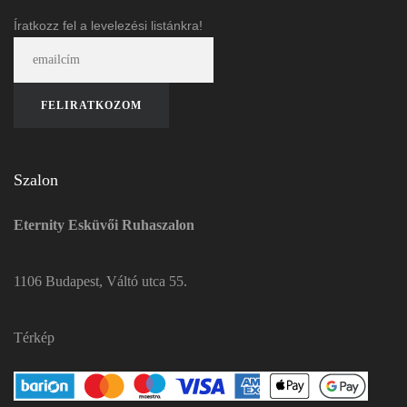
Íratkozz fel a levelezési listánkra!
Szalon
Eternity Esküvői Ruhaszalon
1106 Budapest, Váltó utca 55.
Térkép