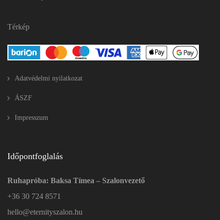
Térkép
Adatvédelmi nyilatkozat
ÁSZF
Impresszum
Időpontfoglalás
Ruhapróba: Baksa Tímea – Szalonvezető
+36 30 724 8571
hello@eternityszalon.hu