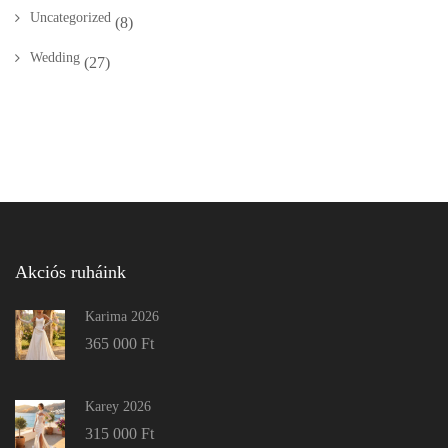
Uncategorized
(8)
Wedding
(27)
Akciós ruháink
Karima 2026
365 000
Ft
Karey 2026
315 000
Ft