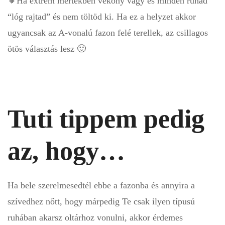
🔸
Ha extrém mértékben vékony vagy és minden ruhád
“lóg rajtad” és nem töltöd ki. Ha ez a helyzet akkor
ugyancsak az A-vonalú fazon felé terellek, az csillagos
ötös választás lesz 🙂
Tuti tippem pedig
az, hogy…
Ha bele szerelmesedtél ebbe a fazonba és annyira a
szívedhez nőtt, hogy márpedig Te csak ilyen típusú
ruhában akarsz oltárhoz vonulni, akkor érdemes