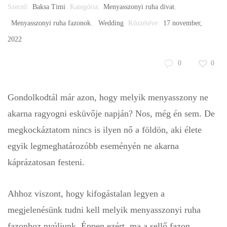
Szerző:
Baksa Timi
Kategória:
Menyasszonyi ruha divat
,
Menyasszonyi ruha fazonok
,
Wedding
Közzétéve:
17 november,
2022
0
0
Gondolkodtál már azon, hogy melyik menyasszony ne
akarna ragyogni esküvője napján? Nos, még én sem. De
megkockáztatom nincs is ilyen nő a földön, aki élete
egyik legmeghatározóbb eseményén ne akarna
káprázatosan festeni.
Ahhoz viszont, hogy kifogástalan legyen a
megjelenésünk tudni kell melyik menyasszonyi ruha
fazonhoz nyúljunk. Éppen ezért, ma a
sellő fazon