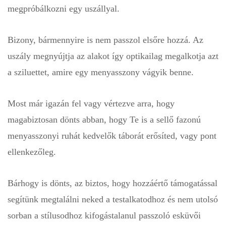
megpróbálkozni egy uszállyal.
Bizony, bármennyire is nem passzol elsőre hozzá. Az
uszály megnyújtja az alakot így optikailag megalkotja azt
a sziluettet, amire egy menyasszony vágyik benne.
Most már igazán fel vagy vértezve arra, hogy
magabiztosan dönts abban, hogy Te is a sellő fazonú
menyasszonyi ruhát kedvelők táborát erősíted, vagy pont
ellenkezőleg.
Bárhogy is dönts, az biztos, hogy hozzáértő támogatással
segítünk megtalálni neked a testalkatodhoz és nem utolsó
sorban a stílusodhoz kifogástalanul passzoló esküvői