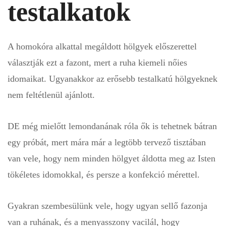
testalkatok
A homokóra alkattal megáldott hölgyek előszerettel
választják ezt a fazont, mert a ruha kiemeli nőies
idomaikat. Ugyanakkor az erősebb testalkatú hölgyeknek
nem feltétlenül ajánlott.
DE még mielőtt lemondanának róla ők is tehetnek bátran
egy próbát, mert mára már a legtöbb tervező tisztában
van vele, hogy nem minden hölgyet áldotta meg az Isten
tökéletes idomokkal, és persze a konfekció mérettel.
Gyakran szembesülünk vele, hogy ugyan
sellő fazon
ja
van a ruhának, és a menyasszony vacilál, hogy