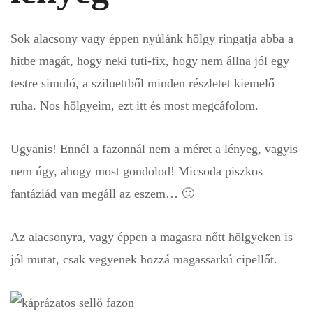
Sok alacsony vagy éppen nyúlánk hölgy ringatja abba a
hitbe magát, hogy neki tuti-fix, hogy nem állna jól egy
testre simuló, a sziluettből minden részletet kiemelő
ruha. Nos hölgyeim, ezt itt és most megcáfolom.
Ugyanis! Ennél a fazonnál nem a méret a lényeg, vagyis
nem úgy, ahogy most gondolod! Micsoda piszkos
fantáziád van megáll az eszem… 🙂
Az alacsonyra, vagy éppen a magasra nőtt hölgyeken is
jól mutat, csak vegyenek hozzá magassarkú cipellőt.