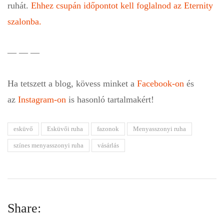
ruhát.
Ehhez csupán időpontot kell foglalnod az Eternity
szalonba.
— — —
Ha tetszett a blog, kövess minket a
Facebook-on
és
az
Instagram-on
is hasonló tartalmakért!
esküvő
Esküvői ruha
fazonok
Menyasszonyi ruha
színes menyasszonyi ruha
vásárlás
Share: