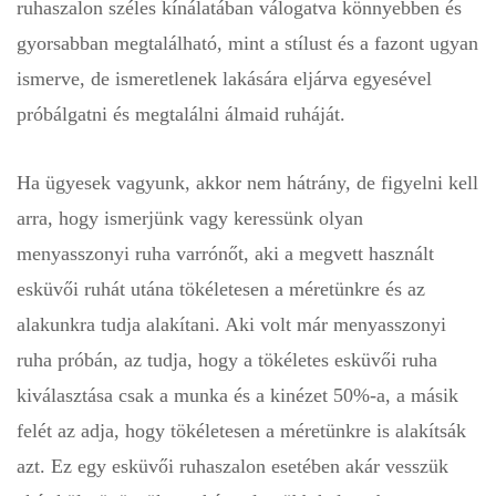
ruhaszalon széles kínálatában válogatva könnyebben és
gyorsabban megtalálható, mint a stílust és a fazont ugyan
ismerve, de ismeretlenek lakására eljárva egyesével
próbálgatni és megtalálni álmaid ruháját.
Ha ügyesek vagyunk, akkor nem hátrány, de figyelni kell
arra, hogy ismerjünk vagy keressünk olyan
menyasszonyi ruha varrónőt, aki a megvett használt
esküvői ruhát utána tökéletesen a méretünkre és az
alakunkra tudja alakítani. Aki volt már menyasszonyi
ruha próbán, az tudja, hogy a tökéletes esküvői ruha
kiválasztása csak a munka és a kinézet 50%-a, a másik
felét az adja, hogy tökéletesen a méretünkre is alakítsák
azt. Ez egy esküvői ruhaszalon esetében akár vesszük