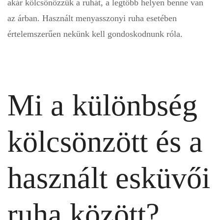
akár kölcsönözzük a ruhát, a legtöbb helyen benne van
az árban. Használt menyasszonyi ruha esetében
értelemszerűen nekünk kell gondoskodnunk róla.
Mi a különbség
kölcsönzött és a
használt esküvői
ruha között?