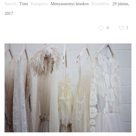
Szerző:
Timi
Kategória:
Menyasszonyi kisokos
Közzétéve:
29 június,
2017
0
1