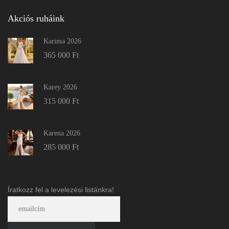
Akciós ruháink
Karima 2026
365 000
Ft
Karey 2026
315 000
Ft
Karena 2026
285 000
Ft
Íratkozz fel a levelezési listánkra!