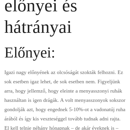
előnyei és
hátrányai
Előnyei:
Igazi nagy előnyének az olcsóságát szokták felhozni. Ez
sok esetben igaz lehet, de sok esetben nem. Figyeljünk
arra, hogy jellemző, hogy eleinte a menyasszonyi ruhák
használtan is igen drágák. A volt menyasszonyok sokszor
gondolják azt, hogy engednek 5-10%-ot a vadonatúj ruha
árából és így kis veszteséggel tovább tudnak adni rajta.
El kell telnie néhány hónapnak – de akár éveknek is –