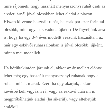
mire rájönnek, hogy használt menyasszonyi ruhát csak az
eredeti árnál jóval olcsóbban lehet eladni a piacon.
Hiszen ki venne használt ruhát, ha csak pár ezer forinttal
olcsóbb, mint ugyanaz vadonatújként? De figyeljünk arra
is, hogy ha egy 3-4 éves modellt veszünk használtan, az
már egy esküvői ruhaszalonban is jóval olcsóbb, újként,
mint a mai modellek.
Ha körültekintően jártunk el, akkor az ár mellett előnye
lehet még egy használt menyasszonyi ruhának hogy a
ruha a miénk marad. Ezért ha úgy akarjuk, akkor
kevésbé kell vigyázni rá, vagy az esküvő után mi is
megpróbálhatjuk eladni (ha sikerül), vagy eltehetjük
emlékül.