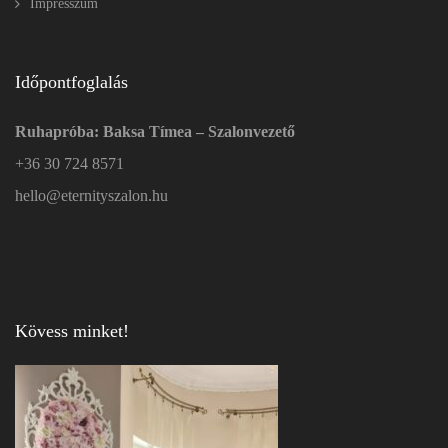
Impresszum
Időpontfoglalás
Ruhapróba: Baksa Tímea – Szalonvezető
+36 30 724 8571
hello@eternityszalon.hu
Kövess minket!