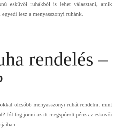
onú esküvői ruhákból is lehet választani, amik
n egyedi lesz a menyasszonyi ruhánk.
ha rendelés –
?
 sokkal olcsóbb menyasszonyi ruhát rendelni, mint
? Jól fog jönni az itt megspórolt pénz az esküvői
pjaiban.