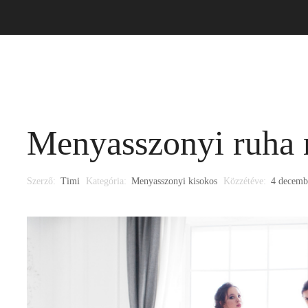
asszonyi ruha
Alkalmi ruha
Kiegészítő
Időpont
Menyasszonyi ruha 
Szerző:
Timi
Kategória:
Menyasszonyi kisokos
Közzétéve:
4 decemb