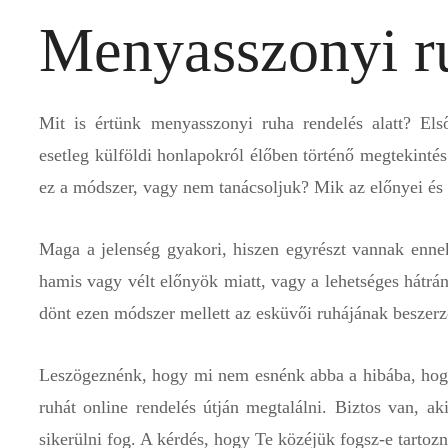
Menyasszonyi r
Mit is értünk menyasszonyi ruha rendelés alatt? Els
esetleg külföldi honlapokról élőben történő megtekintés
ez a módszer, vagy nem tanácsoljuk? Mik az előnyei és 
Maga a jelenség gyakori, hiszen egyrészt vannak enne
hamis vagy vélt előnyök miatt, vagy a lehetséges hátr
dönt ezen módszer mellett az esküvői ruhájának beszerz
Leszögeznénk, hogy mi nem esnénk abba a hibába, hogy 
ruhát online rendelés útján megtalálni. Biztos van, ak
sikerülni fog. A kérdés, hogy Te közéjük fogsz-e tartozn