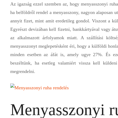
Az igazság ezzel szemben az, hogy menyasszonyi ruha 
ha belföldről rendel a menyasszony, nagyon alaposan utá
annyit fizet, mint amit eredetileg gondol. Viszont a kül
Egyrészt devizában kell fizetni, bankkártyával vagy átut
az alkalmazott árfolyamok miatt. A szállítási költs
menyasszonyt meglepetésként éri, hogy a külföldi honla
minden esetben az áfát is, amely ugye 27%. És ez
beszéltünk, ha esetleg valamiért vissza kell külde
megrendelni.
Menyasszonyi ru