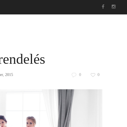
foglalás
Hasznos
Esküvői ruha blog
Kosár
rendelés
er, 2015
0
0