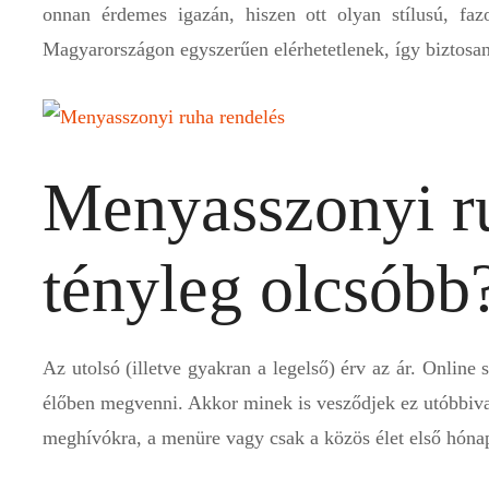
onnan érdemes igazán, hiszen ott olyan stílusú, faz
Magyarországon egyszerűen elérhetetlenek, így biztosa
Menyasszonyi ru
tényleg olcsóbb
Az utolsó (illetve gyakran a legelső) érv az ár. Online
élőben megvenni. Akkor minek is vesződjek ez utóbbival
meghívókra, a menüre vagy csak a közös élet első hóna