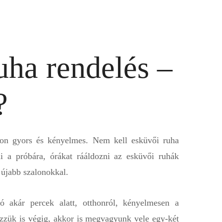
ha rendelés –
?
yon gyors és kényelmes. Nem kell esküvői ruha
ni a próbára, órákat rááldozni az esküvői ruhák
 újabb szalonokkal.
ó akár percek alatt, otthonról, kényelmesen a
ézzük is végig, akkor is megvagyunk vele egy-két