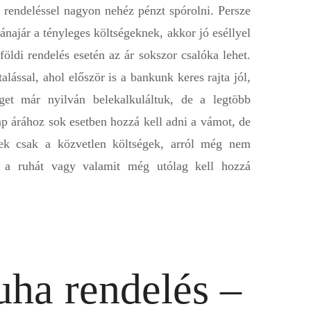
rendeléssel nagyon nehéz pénzt spórolni. Persze
najár a tényleges költségeknek, akkor jó eséllyel
földi rendelés esetén az ár sokszor csalóka lehet.
alással, ahol először is a bankunk keres rajta jól,
éget már nyilván belekalkuláltuk, de a legtöbb
p árához sok esetben hozzá kell adni a vámot, de
ek csak a közvetlen költségek, arról még nem
ni a ruhát vagy valamit még utólag kell hozzá
ha rendelés –