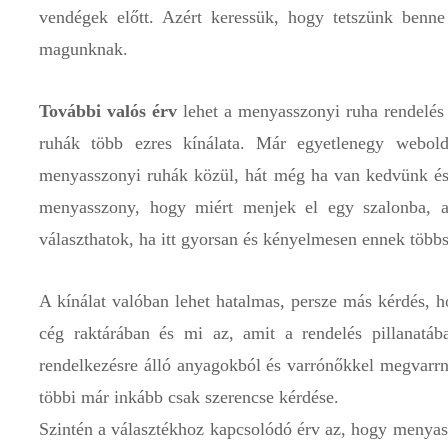
vendégek előtt. Azért keressük, hogy tetszünk benn
magunknak.
További valós érv
lehet a menyasszonyi ruha rendelés m
ruhák több ezres kínálata. Már egyetlenegy webold
menyasszonyi ruhák közül, hát még ha van kedvünk és 
menyasszony, hogy miért menjek el egy szalonba, a
választhatok, ha itt gyorsan és kényelmesen ennek több
A kínálat valóban lehet hatalmas, persze más kérdés, h
cég raktárában és mi az, amit a rendelés pillanatá
rendelkezésre álló anyagokból és varrónőkkel megvarrni
többi már inkább csak szerencse kérdése.
Szintén a választékhoz kapcsolódó érv az, hogy menyassz