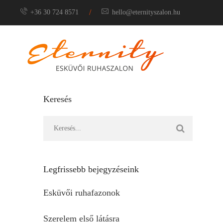
/
+36 30 724 8571
hello@eternityszalon.hu
Meny
Keresés
Legfrissebb bejegyzéseink
Esküvői ruhafazonok
Szerelem első látásra