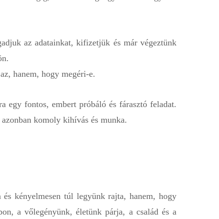
adjuk az adatainkat, kifizetjük és már végeztünk
ön.
 az, hanem, hogy megéri-e.
a egy fontos, embert próbáló és fárasztó feladat.
k azonban komoly kihívás és munka.
 és kényelmesen túl legyünk rajta, hanem, hogy
pon, a vőlegényünk, életünk párja, a család és a