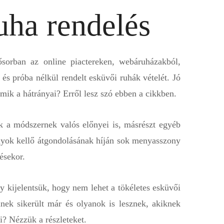
uha rendelés
ősorban az online piactereken, webáruházakból,
 és próba nélkül rendelt esküvői ruhák vételét. Jó
mik a hátrányai? Erről lesz szó ebben a cikkben.
k a módszernek valós előnyei is, másrészt egyéb
ányok kellő átgondolásának híján sok menyasszony
ésekor.
kijelentsük, hogy nem lehet a tökéletes esküvői
inek sikerült már és olyanok is lesznek, akiknek
i? Nézzük a részleteket.