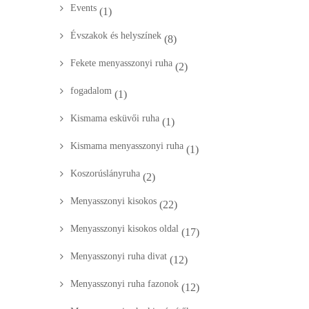
Events
(1)
Évszakok és helyszínek
(8)
Fekete menyasszonyi ruha
(2)
fogadalom
(1)
Kismama esküvői ruha
(1)
Kismama menyasszonyi ruha
(1)
Koszorúslányruha
(2)
Menyasszonyi kisokos
(22)
Menyasszonyi kisokos oldal
(17)
Menyasszonyi ruha divat
(12)
Menyasszonyi ruha fazonok
(12)