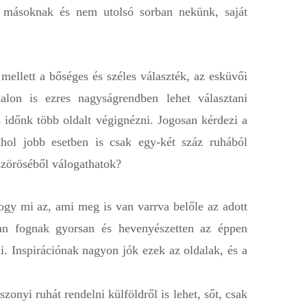
e másoknak és nem utolsó sorban nekünk, saját
ellett a bőséges és széles választék, az esküvői
alon is ezres nagyságrendben lehet választani
időnk több oldalt végignézni. Jogosan kérdezi a
hol jobb esetben is csak egy-két száz ruhából
szöröséből válogathatok?
ogy mi az, ami meg is van varrva belőle az adott
ban fognak gyorsan és hevenyészetten az éppen
. Inspirációnak nagyon jók ezek az oldalak, és a
onyi ruhát rendelni külföldről is lehet, sőt, csak