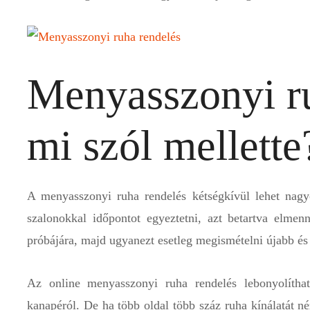
Menyasszonyi ru
mi szól mellette
A menyasszonyi ruha rendelés kétségkívül lehet nag
szalonokkal időpontot egyeztetni, azt betartva elmen
próbájára, majd ugyanezt esetleg megismételni újabb és
Az online menyasszonyi ruha rendelés lebonyolíthat
kanapéról. De ha több oldal több száz ruha kínálatát n