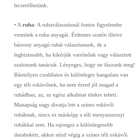
lecserélhetünk.
• A
ruha
: A ruhaválasztásnál fontos figyelembe
vennünk a ruha anyagát. Érdemes szatén illetve
bársony anyagú ruhát választanunk, de a
legbiztosabb, ha kikérjük varrónőnk vagy választott
szalonunk tanácsát. Lényeges, hogy ne fázzunk meg!
Bármilyen csodálatos és különleges hangulata van
egy téli esküvőnek, ha nem érzed jól magad a
ruhádban, az, az egész alkalmat tönkre teheti.
Manapság nagy divatja lett a színes esküvői
ruháknak, nincs ez másképp a téli menyasszonyi
ruhákkal sem. Ha rajongsz a különlegesebb
darabokért, akkor nézd végig a színes téli esküvői