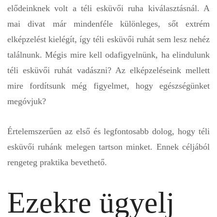
elődeinknek volt a téli esküvői ruha kiválasztásnál. A
mai divat már mindenféle különleges, sőt extrém
elképzelést kielégít, így téli esküvői ruhát sem lesz nehéz
találnunk. Mégis mire kell odafigyelnünk, ha elindulunk
téli esküvői ruhát vadászni? Az elképzeléseink mellett
mire fordítsunk még figyelmet, hogy egészségünket
megóvjuk?
Értelemszerűen az első és legfontosabb dolog, hogy téli
esküvői ruhánk melegen tartson minket. Ennek céljából
rengeteg praktika bevethető.
Ezekre ügyelj