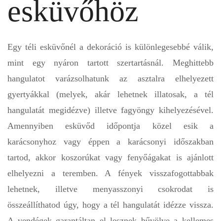
esküvőhöz
Egy téli esküvőnél a dekoráció is különlegesebbé válik,
mint egy nyáron tartott szertartásnál. Meghittebb
hangulatot varázsolhatunk az asztalra elhelyezett
gyertyákkal (melyek, akár lehetnek illatosak, a tél
hangulatát megidézve) illetve fagyöngy kihelyezésével.
Amennyiben esküvőd időpontja közel esik a
karácsonyhoz vagy éppen a karácsonyi időszakban
tartod, akkor koszorúkat vagy fenyőágakat is ajánlott
elhelyezni a teremben. A fények visszafogottabbak
lehetnek, illetve menyasszonyi csokrodat is
összeállíthatod úgy, hogy a tél hangulatát idézze vissza.
A vendégek garantáltan el lesznek bűvölve a kellemes