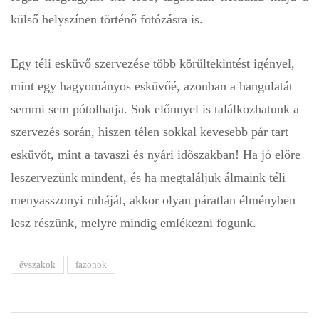
külső helyszínen történő fotózásra is.
Egy téli esküvő szervezése több körültekintést igényel,
mint egy hagyományos esküvőé, azonban a hangulatát
semmi sem pótolhatja. Sok előnnyel is találkozhatunk a
szervezés során, hiszen télen sokkal kevesebb pár tart
esküvőt, mint a tavaszi és nyári időszakban! Ha jó előre
leszervezünk mindent, és ha megtaláljuk álmaink téli
menyasszonyi ruháját, akkor olyan páratlan élményben
lesz részünk, melyre mindig emlékezni fogunk.
évszakok
fazonok