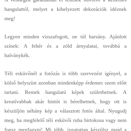
hangulattól, melyet a kihelyezett dekorációk idéznek
meg!
Legyen minden visszafogott, ne túl harsány. Ajánlott
színek: A fehér és a zöld árnyalatai, továbbá a
halványkék.
Téli esküvőnél a fotózás is több szervezést igényel, a
külső helyszínt azonban mindenképp érdemes szem előtt
tartani. Remek hangulatú képek születhetnek. A
kreatívabbak akár hintót is bérelhetnek, hogy ott is
készüljön néhány kép a választott fotós által. Nyugodj
meg, ha megfelelő téli esküvői ruha birtokosa vagy nem
fogsz megfagyni! Mi több, izgatottan készülsz majd a