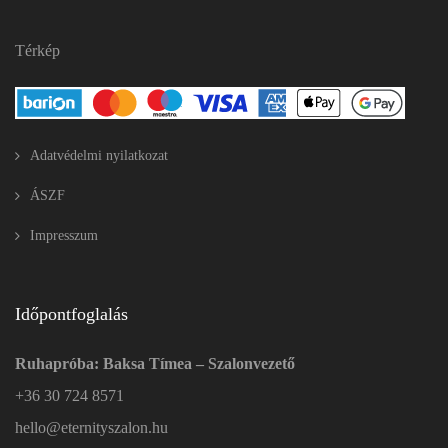
Térkép
Adatvédelmi nyilatkozat
ÁSZF
Impresszum
Időpontfoglalás
Ruhapróba: Baksa Tímea – Szalonvezető
+36 30 724 8571
hello@eternityszalon.hu