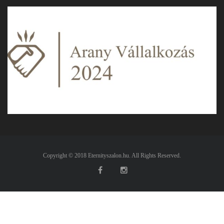
Copyright © 2018 Eternityszalon.hu. All Rights Reserved.