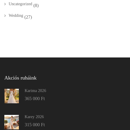
Uncategorized
(8)
Wedding
(27)
Akciós ruháink
Karima 2026
365 000
Ft
Karey 2026
315 000
Ft