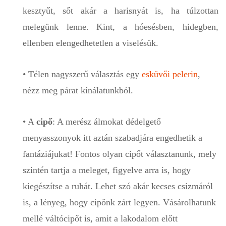
kesztyűt, sőt akár a harisnyát is, ha túlzottan
melegünk lenne. Kint, a hóesésben, hidegben,
ellenben elengedhetetlen a viselésük.
• Télen nagyszerű választás egy
esküvői pelerin
,
nézz meg párat kínálatunkból.
• A
cipő
: A merész álmokat dédelgető
menyasszonyok itt aztán szabadjára engedhetik a
fantáziájukat! Fontos olyan cipőt választanunk, mely
szintén tartja a meleget, figyelve arra is, hogy
kiegészítse a ruhát. Lehet szó akár kecses csizmáról
is, a lényeg, hogy cipőnk zárt legyen. Vásárolhatunk
mellé váltócipőt is, amit a lakodalom előtt