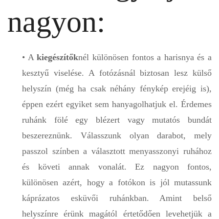
nagyon:
• A
kiegészítők
nél különösen fontos a harisnya és a
kesztyű viselése. A fotózásnál biztosan lesz külső
helyszín (még ha csak néhány fénykép erejéig is),
éppen ezért egyiket sem hanyagolhatjuk el. Érdemes
ruhánk fölé egy blézert vagy mutatós bundát
beszereznünk. Válasszunk olyan darabot, mely
passzol színben a választott menyasszonyi ruhához
és követi annak vonalát. Ez nagyon fontos,
különösen azért, hogy a fotókon is jól mutassunk
káprázatos esküvői ruhánkban. Amint belső
helyszínre érünk magától értetődően levehetjük a