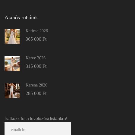
Akciós ruháink
Karima 2026
365 000
Ft
Karey 2026
315 000
Ft
Karena 2026
285 000
Ft
Íratkozz fel a levelezési listánkra!