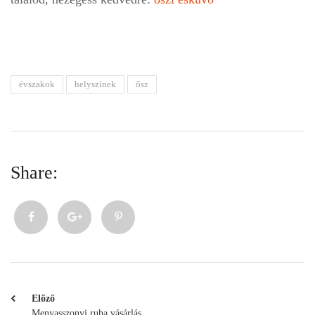
évszakok
helyszínek
ősz
Share:
Előző
Menyasszonyi ruha vásárlás