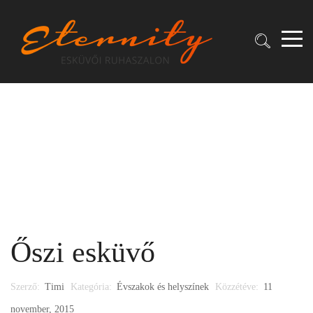
Őszi esküvő
Szerző:
Timi
Kategória:
Évszakok és helyszínek
Közzétéve:
11
november, 2015