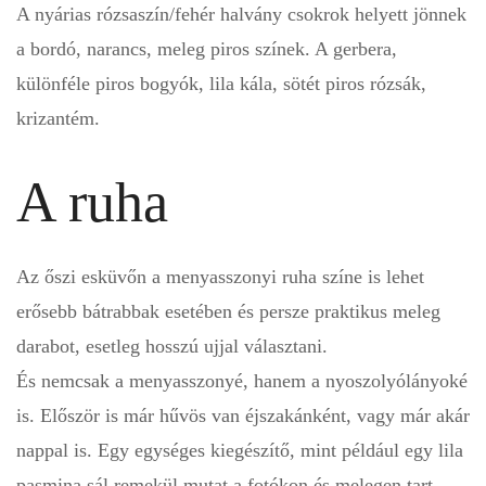
A nyárias rózsaszín/fehér halvány csokrok helyett jönnek
a bordó, narancs, meleg piros színek. A gerbera,
különféle piros bogyók, lila kála, sötét piros rózsák,
krizantém.
A ruha
Az őszi esküvőn a menyasszonyi ruha színe is lehet
erősebb bátrabbak esetében és persze praktikus meleg
darabot, esetleg hosszú ujjal választani.
És nemcsak a menyasszonyé, hanem a nyoszolyólányoké
is. Először is már hűvös van éjszakánként, vagy már akár
nappal is. Egy egységes kiegészítő, mint például egy lila
pasmina sál remekül mutat a fotókon és melegen tart