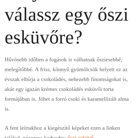
válassz egy őszi
esküvőre?
Hűvösebb időben a fogások is válhatnak ősziesebbé,
melegítőbbé. A friss, könnyű gyümölcsök helyett ez az
évszak elbírja a csokoládés, nehezebb finomságokat is,
akár egy igazán krémes csokoládés esküvői torta
formájában is. Jöhet a forró csoki és karamellizált alma
is.
A fent leírtakhoz a kiegészítő képeket ezen a linken
találod, nézegess kedvedre:
őszi esküvő