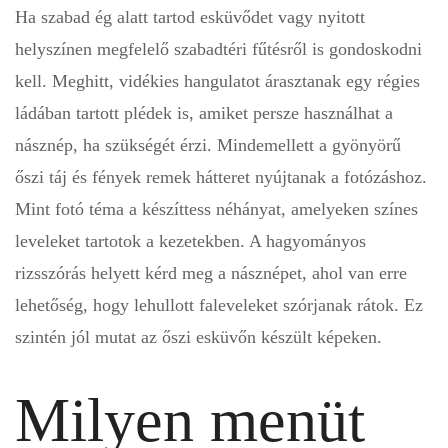
Ha szabad ég alatt tartod esküvődet vagy nyitott
helyszínen megfelelő szabadtéri fűtésről is gondoskodni
kell. Meghitt, vidékies hangulatot árasztanak egy régies
ládában tartott plédek is, amiket persze használhat a
násznép, ha szükségét érzi. Mindemellett a gyönyörű
őszi táj és fények remek hátteret nyújtanak a fotózáshoz.
Mint fotó téma a készíttess néhányat, amelyeken színes
leveleket tartotok a kezetekben. A hagyományos
rizsszórás helyett kérd meg a násznépet, ahol van erre
lehetőség, hogy lehullott faleveleket szórjanak rátok. Ez
szintén jól mutat az őszi esküvőn készült képeken.
Milyen menüt