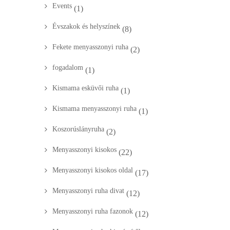
Events
(1)
Évszakok és helyszínek
(8)
Fekete menyasszonyi ruha
(2)
fogadalom
(1)
Kismama esküvői ruha
(1)
Kismama menyasszonyi ruha
(1)
Koszorúslányruha
(2)
Menyasszonyi kisokos
(22)
Menyasszonyi kisokos oldal
(17)
Menyasszonyi ruha divat
(12)
Menyasszonyi ruha fazonok
(12)