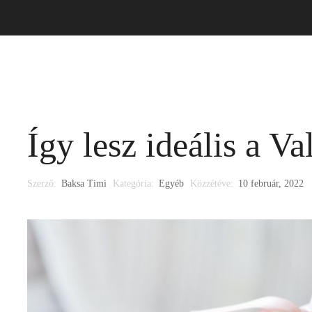
i ruha
Alkalmi ruha
Kiegészítő
Időpontfoglalá
Így lesz ideális a Va
Szerző:
Baksa Timi
Kategória:
Egyéb
Közzétéve:
10 február, 2022