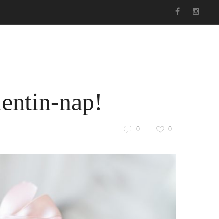
s
Hasznos
Esküvői ruha blog
Kosár
lentin-nap!
0
0