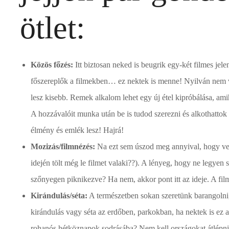
ötlet:
Közös főzés:
Itt biztosan neked is beugrik egy-két filmes je
főszereplők a filmekben… ez nektek is menne! Nyilván nem ve
lesz kisebb. Remek alkalom lehet egy új étel kipróbálása, ami
A hozzávalóit munka után be is tudod szerezni és alkothattok
élmény és emlék lesz! Hajrá!
Mozizás/filmnézés:
Na ezt sem úszod meg annyival, hogy vesz
idején tölt még le filmet valaki??). A lényeg, hogy ne legyen
szőnyegen piknikezve? Ha nem, akkor pont itt az ideje. A fi
Kirándulás/séta:
A természetben sokan szeretünk barangolni,
kirándulás vagy séta az erdőben, parkokban, ha nektek is ez
rohanós hétköznapok sodrásába? Nem kell országokat átlépni e