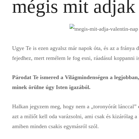
mégis mit adjak
Ugye Te is ezen agyalsz már napok óta, és az a fránya d
fejedhez, mert remélem le fog esni, ráadásul koppanni 
Párodat Te ismered a Világmindenségen a legjobban
minek örülne úgy Isten igazából.
Halkan jegyzem meg, hogy nem a „toronyórát lánccal” ef
azt a miliőt kell oda varázsolni, ami csak és kizárólag a k
amiben minden csakis egymásról szól.