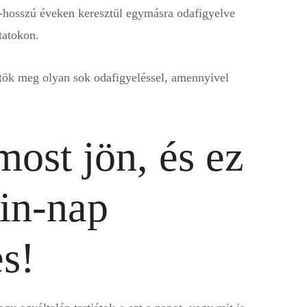
ú-hosszú éveken keresztül egymásra odafigyelve
tatokon.
ötök meg olyan sok odafigyeléssel, amennyivel
ost jön, és ez
in-nap
s!