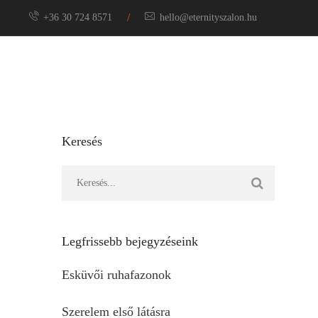
/
+36 30 724 8571
hello@eternityszalon.hu
Menyasszony
Keresés
Legfrissebb bejegyzéseink
Esküvői ruhafazonok
Szerelem első látásra