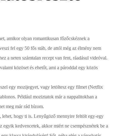
lenet, amikor olyan romantikusan főzőcskéznek a
szi fel egy 50 fős stáb, de attól még az élmény nem
hez a neten számtalan recept van fent, ráadásul videóval.
 valami közöset és ehetőt, ami a pároddal egy közös
el egy mozijegyet, vagy letöltesz egy filmet (Netflix
 sablonos. Például moziztatok már a nappalitokban a
lmet meg már rád bízom.
 lehet, hogy ti is. Lenyűgöző mennyire feltölt egy-egy
 az egyik kedvencetek, akkor miért ne csempésznétek be a
gy klassz kirándulásért! Sőt, néha elég a városhatár