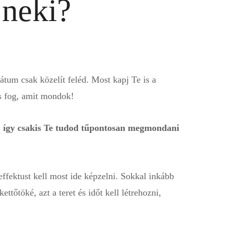
 neki?
átum csak közelít feléd. Most kapj Te is a
is fog, amit mondok!
, így csakis Te tudod tűpontosan megmondani
fektust kell most ide képzelni. Sokkal inkább
ettőtöké, azt a teret és időt kell létrehozni,