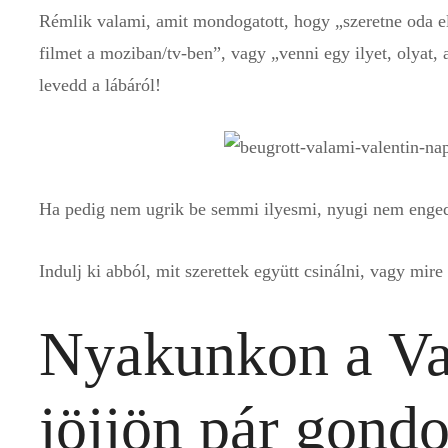
Rémlik valami, amit mondogatott, hogy „szeretne oda 
filmet a moziban/tv-ben”, vagy „venni egy ilyet, olyat
levedd a lábáról!
Ha pedig nem ugrik be semmi ilyesmi, nyugi nem engedl
Indulj ki abból, mit szerettek együtt csinálni, vagy mir
Nyakunkon a Va
jöjjön pár gondo