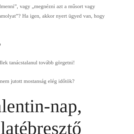
elmenni”, vagy „megnézni azt a műsort vagy
, amolyat”? Ha igen, akkor nyert ügyed van, hogy
ek tanácstalanul tovább görgetni!
e nem jutott mostanság elég időtök?
lentin-nap,
latébresztő