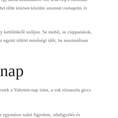
het előtte közösen készülni, uzsonnát csomagolni, és
 kettőtökről szóljon. Se mobil, se csippanások,
z együtt töltött minőségi időt, ha maximálisan
-nap
tek a Valentin-nap iránt, a sok rózsaszín giccs
z egymásra szánt figyelem, odafigyelés és