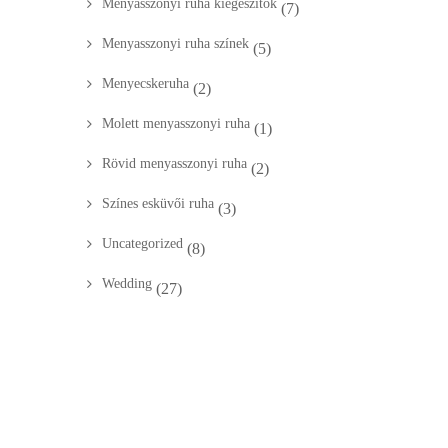
Menyasszonyi ruha kiegészítők
(7)
Menyasszonyi ruha színek
(5)
Menyecskeruha
(2)
Molett menyasszonyi ruha
(1)
Rövid menyasszonyi ruha
(2)
Színes esküvői ruha
(3)
Uncategorized
(8)
Wedding
(27)