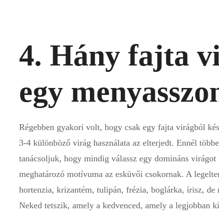
4. Hány fajta v
egy menyasszon
Régebben gyakori volt, hogy csak egy fajta virágból kés
3-4 különböző virág használata az elterjedt. Ennél töb
tanácsoljuk, hogy mindig válassz egy domináns virágot
meghatározó motívuma az esküvői csokornak. A legelterje
hortenzia, krizantém, tulipán, frézia, boglárka, írisz, d
Neked tetszik, amely a kedvenced, amely a legjobban k