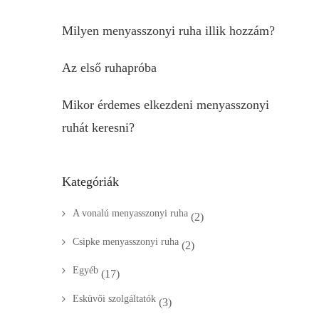
Milyen menyasszonyi ruha illik hozzám?
Az első ruhapróba
Mikor érdemes elkezdeni menyasszonyi
ruhát keresni?
Kategóriák
A vonalú menyasszonyi ruha
(2)
Csipke menyasszonyi ruha
(2)
Egyéb
(17)
Esküvői szolgáltatók
(3)