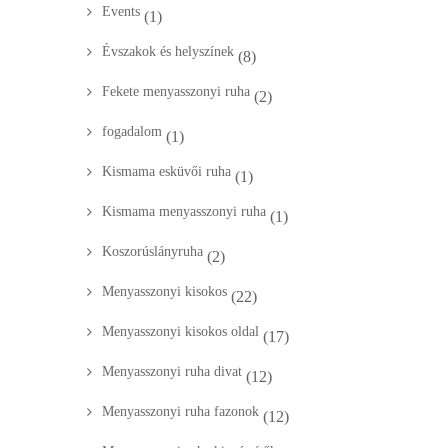
Events
(1)
Évszakok és helyszínek
(8)
Fekete menyasszonyi ruha
(2)
fogadalom
(1)
Kismama esküvői ruha
(1)
Kismama menyasszonyi ruha
(1)
Koszorúslányruha
(2)
Menyasszonyi kisokos
(22)
Menyasszonyi kisokos oldal
(17)
Menyasszonyi ruha divat
(12)
Menyasszonyi ruha fazonok
(12)