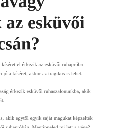
, avagy
 az esküvői
csán?
kísérettel érkezik az esküvői ruhapróba
ó a kíséret, akkor az tragikus is lehet.
aság érkezik esküvői ruhaszalonunkba, akik
át.
is, akik egytől egyik saját magukat képzelték
ői ruhapróbán. Megtippeled mi lett a vége?