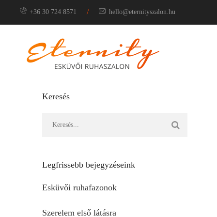
/
+36 30 724 8571
hello@eternityszalon.hu
Meny
Keresés
Legfrissebb bejegyzéseink
Esküvői ruhafazonok
Szerelem első látásra