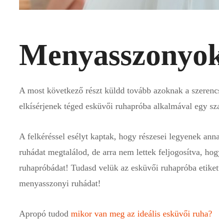
Menyasszonyok
A most következő részt küldd tovább azoknak a szerencs
elkísérjenek téged esküvői ruhapróba alkalmával egy sz
A felkéréssel esélyt kaptak, hogy részesei legyenek an
ruhádat megtalálod, de arra nem lettek feljogosítva, hog
ruhapróbádat! Tudasd velük az esküvői ruhapróba etikett
menyasszonyi ruhádat!
Apropó tudod
mikor van meg az ideális esküvői ruha?