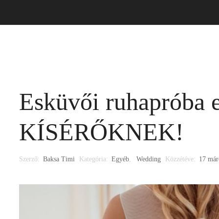
asszonyi ruha
Alkalmi ruha
Kiegészítő
Időpont
Esküvői ruhapróba e
KÍSÉRŐKNEK!
Szerző:
Baksa Timi
Kategória:
Egyéb
,
Wedding
Közzétéve:
17 már