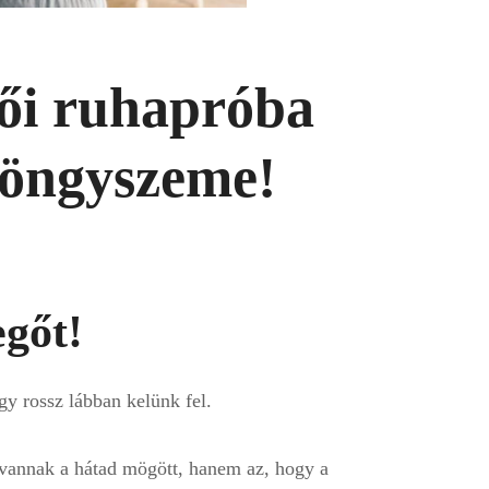
vői ruhapróba
gyöngyszeme!
gőt!
y rossz lábban kelünk fel.
vannak a hátad mögött, hanem az, hogy a