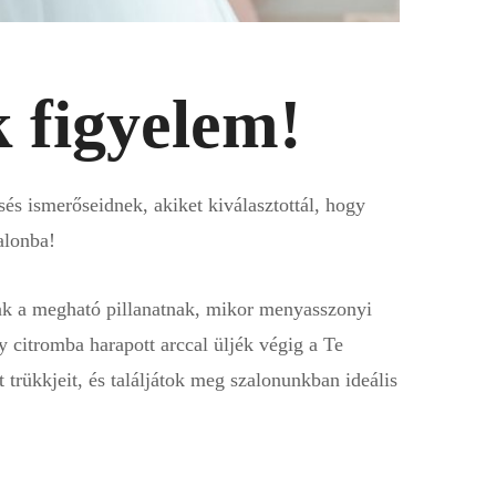
 figyelem!
és ismerőseidnek, akiket kiválasztottál, hogy
alonba!
nak a megható pillanatnak, mikor menyasszonyi
y citromba harapott arccal üljék végig a Te
 trükkjeit, és találjátok meg szalonunkban ideális