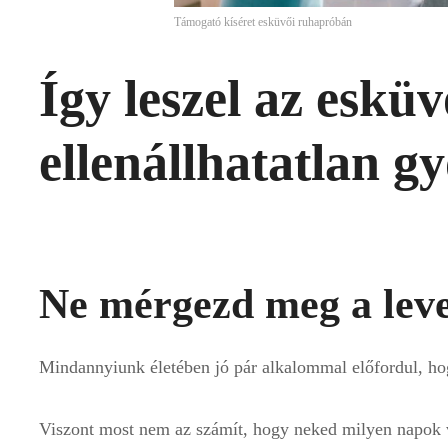
Támogató kíséret esküvői ruhapróbán
Így leszel az eskü
ellenállhatatlan 
Ne mérgezd meg a leve
Mindannyiunk életében jó pár alkalommal előfordul, hog
Viszont most nem az számít, hogy neked milyen napok 