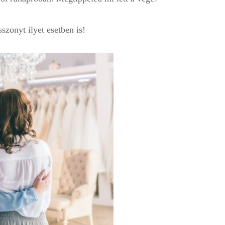
zonyt ilyet esetben is!