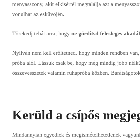
menyasszony, akit elkísértél megtalálja azt a menyasszo
vonulhat az esküvőjén.
Törekedj tehát arra, hogy
ne gördítsd felesleges akadá
Nyilván nem kell erőltetned, hogy minden rendben van,
próba alól. Lássuk csak be, hogy még mindig jobb nélkü
összevesszetek valamin ruhapróba közben. Barátságotok
Kerüld a csípős megje
Mindannyian egyediek és megismételhetetlenek vagyunk