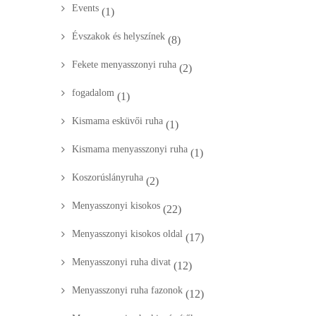
Events
(1)
Évszakok és helyszínek
(8)
Fekete menyasszonyi ruha
(2)
fogadalom
(1)
Kismama esküvői ruha
(1)
Kismama menyasszonyi ruha
(1)
Koszorúslányruha
(2)
Menyasszonyi kisokos
(22)
Menyasszonyi kisokos oldal
(17)
Menyasszonyi ruha divat
(12)
Menyasszonyi ruha fazonok
(12)