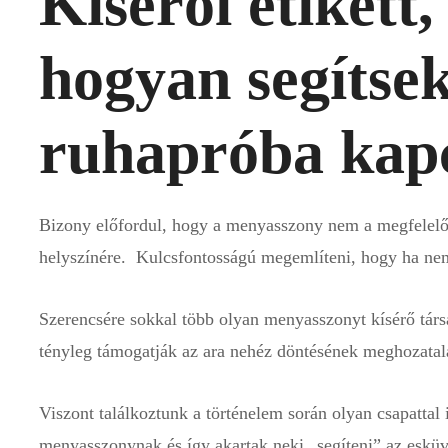
Kísérői etikett
hogyan segítsek
ruhapróba kap
Bizony előfordul, hogy a menyasszony nem a megfelelő 
helyszínére. Kulcsfontosságú megemlíteni, hogy ha nem j
Szerencsére sokkal több olyan menyasszonyt kísérő társ
tényleg támogatják az ara nehéz döntésének meghozatal
Viszont találkoztunk a történelem során olyan csapattal 
menyasszonynak és így akartak neki „segíteni” az esküv