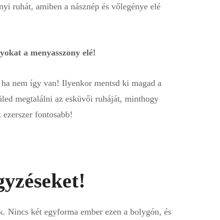
nyi ruhát, amiben a násznép és vőlegénye elé
lyokat a menyasszony elé!
 ha nem így van! Ilyenkor mentsd ki magad a
led megtalálni az esküvői ruháját, minthogy
 ezerszer fontosabb!
gyzéseket!
. Nincs két egyforma ember ezen a bolygón, és