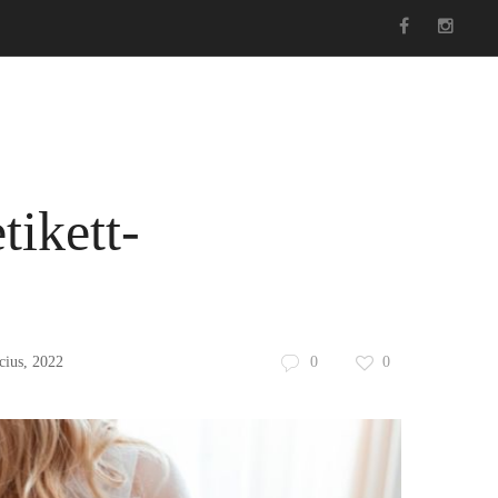
foglalás
Hasznos
Esküvői ruha blog
Kosár
tikett-
cius, 2022
0
0