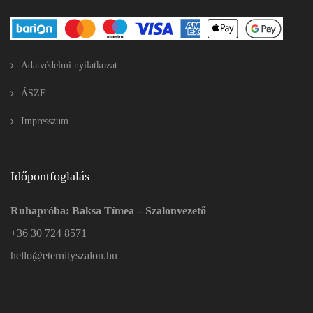
Adatvédelmi nyilatkozat
ÁSZF
Impresszum
Időpontfoglalás
Ruhapróba: Baksa Tímea – Szalonvezető
+36 30 724 8571
hello@eternityszalon.hu