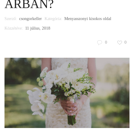
ÁRBAN?
Szerző:
csongorkeller
Kategória:
Menyasszonyi kisokos oldal
Közzétéve:
11 július, 2018
0
0