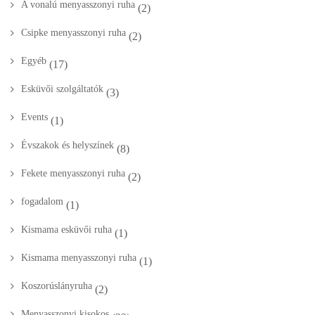
A vonalú menyasszonyi ruha
(2)
Csipke menyasszonyi ruha
(2)
Egyéb
(17)
Esküvői szolgáltatók
(3)
Events
(1)
Évszakok és helyszínek
(8)
Fekete menyasszonyi ruha
(2)
fogadalom
(1)
Kismama esküvői ruha
(1)
Kismama menyasszonyi ruha
(1)
Koszorúslányruha
(2)
Menyasszonyi kisokos